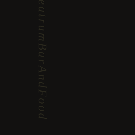
#TheatrumBarAndFood