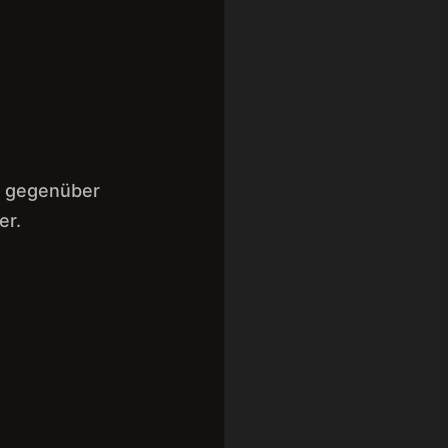
kt gegenüber
er.