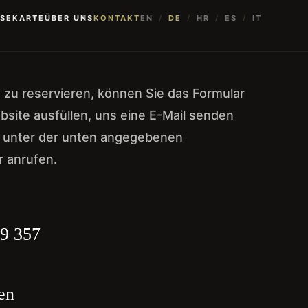
ISEKARTE
ÜBER UNS
KONTAKT
EN
/
DE
/
HR
/
ES
/
IT
 zu reservieren, können Sie das Formular
bsite ausfüllen, uns eine E-Mail senden
t unter der unten angegebenen
 anrufen.
9 357
en