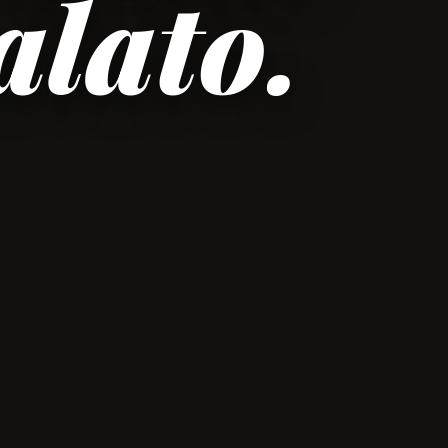
alato.