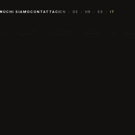
RU
NÙ
CHI SIAMO
CONTATTACI
EN
/
DE
/
HR
/
ES
/
IT